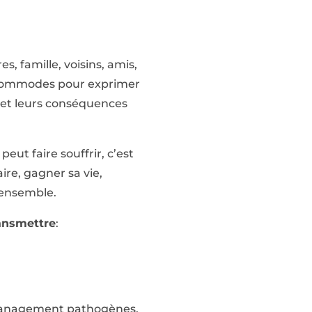
res, famille, voisins, amis,
s commodes pour exprimer
l et leurs conséquences
peut faire souffrir, c’est
re, gagner sa vie,
r ensemble.
ransmettre
:
de management pathogènes,