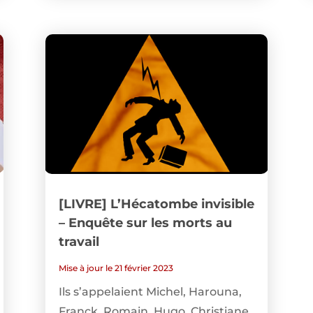
[LIVRE] L’Hécatombe invisible
– Enquête sur les morts au
travail
Mise à jour le 21 février 2023
Ils s’appelaient Michel, Harouna,
Franck, Romain, Hugo, Christiane,