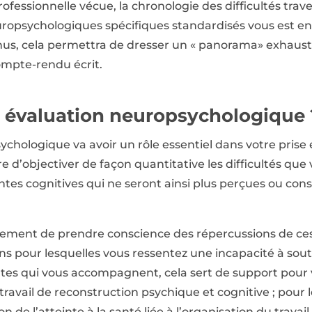
ofessionnelle vécue, la chronologie des difficultés trav
uropsychologiques spécifiques standardisés vous est en
nus, cela permettra de dresser un « panorama» exhaus
ompte-rendu écrit.
e évaluation neuropsychologique 
chologique va avoir un rôle essentiel dans votre prise 
re d’objectiver de façon quantitative les difficultés que
ntes cognitives qui ne seront ainsi plus perçues ou c
ement de prendre conscience des répercussions de ces d
ns pour lesquelles vous ressentez une incapacité à sou
eutes qui vous accompagnent, cela sert de support pour
travail de reconstruction psychique et cognitive ; pour l
 de l’atteinte à la santé liée à l’organisation du travail ;