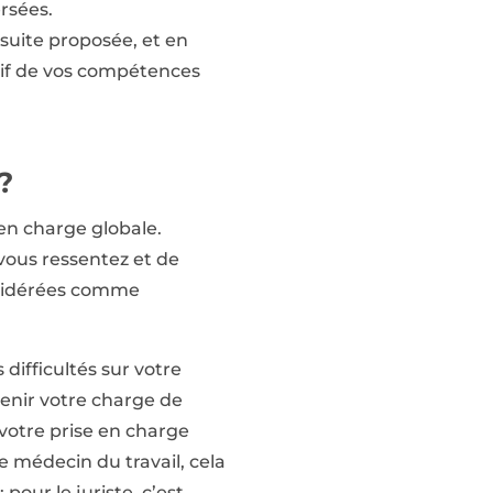
ersées.
suite proposée, et en
tif de vos compétences
?
en charge globale.
 vous ressentez et de
onsidérées comme
ifficultés sur votre
tenir votre charge de
 votre prise en charge
e médecin du travail, cela
 pour le juriste, c’est