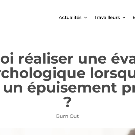
Actualités
Travailleurs
E
i réaliser une év
chologique lorsque
 un épuisement p
?
Burn Out