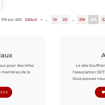
319 sur 320
Début
«
...
10
20
...
318
319
3
iaux
A
aux pour des infos
Le site Souffra
es membres de la
l’association DC
Vous pouvez nous 
NOUS