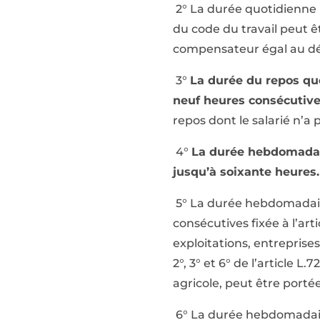
2° La durée quotidienne ma
du code du travail peut ê
compensateur égal au dé
3°
La durée du repos quot
neuf heures consécutiv
repos dont le salarié n’a 
4°
La durée hebdomadaire
jusqu’à soixante heures.
5° La durée hebdomadair
consécutives fixée à l’art
exploitations, entreprise
2°, 3° et 6° de l’article 
agricole, peut être porté
6° La durée hebdomadaire