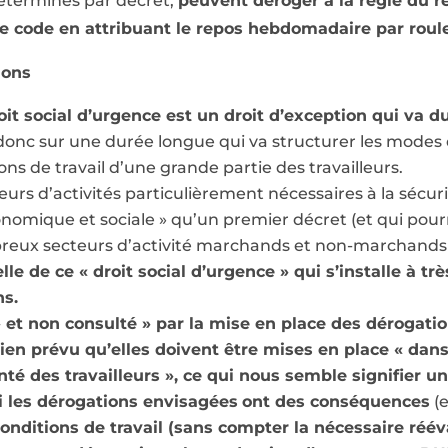
éterminés par décret,
peuvent déroger à la règle du r
ême code en attribuant le repos hebdomadaire par rou
ions
it social d’urgence est un droit d’exception qui va d
donc sur une durée longue qui va structurer les modes
ons de travail d’une grande partie des travailleurs.
eurs d’activités particulièrement nécessaires à la sécuri
onomique et sociale » qu’un premier décret (et qui pourr
eux secteurs d’activité marchands et non-marchands don
le de ce « droit social d’urgence » qui s’installe à tr
ns.
» et non consulté » par la mise en place des dérogati
bien prévu qu’elles doivent être mises en place « dans 
nté des travailleurs », ce qui nous semble signifier u
i les dérogations envisagées
ont des conséquences
(e
conditions de travail (sans compter la nécessaire réé