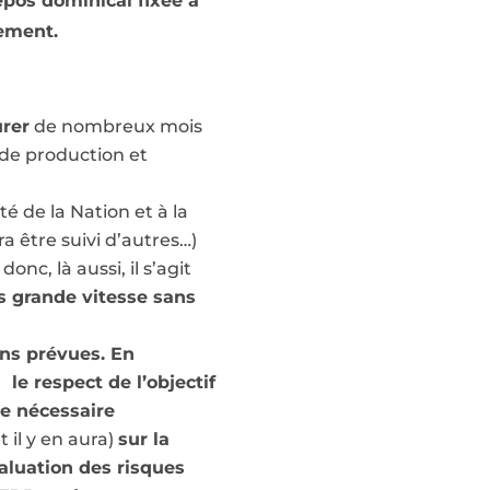
epos dominical fixée à
lement.
urer
de nombreux mois
 de production et
té de la Nation et à la
a être suivi d’autres…)
c, là aussi, il s’agit
ès grande vitesse sans
ons prévues. En
le respect de l’objectif
ne nécessaire
t il y en aura)
sur la
valuation des risques