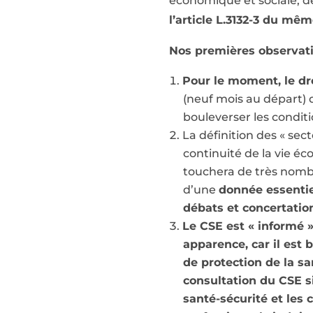
économique et sociale, d
l’article L.3132-3 du m
Nos premières observat
Pour le moment, le dro
(neuf mois au départ) 
bouleverser les conditi
La définition des « sect
continuité de la vie éc
touchera de très nombr
d’une
donnée essentiel
débats et concertatio
Le CSE est « informé 
apparence, car il est 
de protection de la sa
consultation du CSE s
santé-sécurité et les 