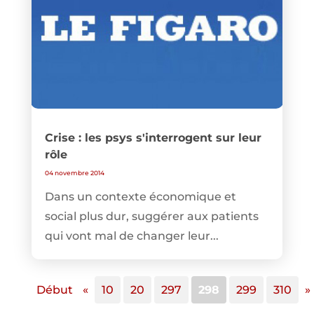
Crise : les psys s'interrogent sur leur
rôle
04 novembre 2014
Dans un contexte économique et
social plus dur, suggérer aux patients
qui vont mal de changer leur...
Début
«
10
20
297
298
299
310
»