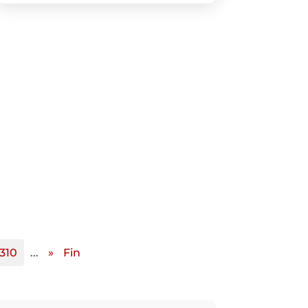
310
...
»
Fin