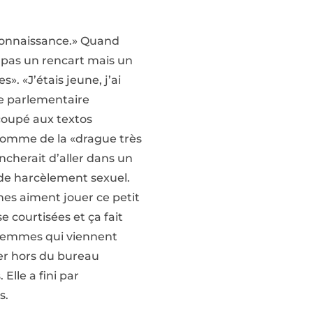
 connaissance.» Quand
 pas un rencart mais un
. «J’étais jeune, j’ai
ce parlementaire
 coupé aux textos
le nomme de la «drague très
ancherait d’aller dans un
r de harcèlement sexuel.
nes aiment jouer ce petit
e courtisées et ça fait
s femmes qui viennent
ller hors du bureau
Elle a fini par
s.