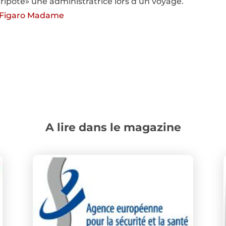
tripoté» une administratrice lors d’un voyage.
 du Figaro Madame
A lire dans le magazine