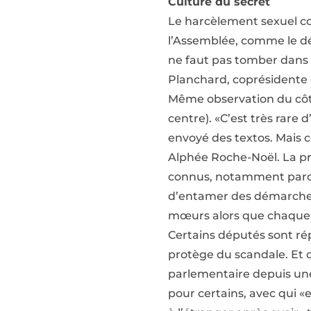
Culture du secret
Le harcèlement sexuel con
l’Assemblée, comme le dén
ne faut pas tomber dans u
Planchard, coprésidente 
Même observation du côté 
centre). «C’est très rare
envoyé des textos. Mais 
Alphée Roche-Noël. La pré
connus, notamment parce q
d’entamer des démarches. 
mœurs alors que chaque 
Certains députés sont rép
protège du scandale. Et c
parlementaire depuis une
pour certains, avec qui «e