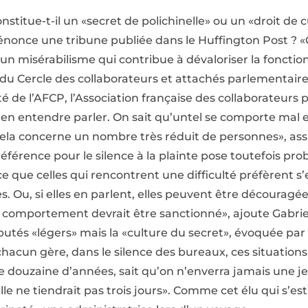
stitue-t-il un «secret de polichinelle» ou un «droit de c
once une tribune publiée dans le Huffington Post ? «Ce 
n misérabilisme qui contribue à dévaloriser la fonction 
du Cercle des collaborateurs et attachés parlementaire
de l’AFCP, l’Association française des collaborateurs 
 d’en entendre parler. On sait qu’untel se comporte mal e
cela concerne un nombre très réduit de personnes», ass
férence pour le silence à la plainte pose toutefois prob
ue celles qui rencontrent une difficulté préfèrent s’e
Ou, si elles en parlent, elles peuvent être découragées
comportement devrait être sanctionné», ajoute Gabrie
utés «légers» mais la «culture du secret», évoquée par p
hacun gère, dans le silence des bureaux, ces situations.
 douzaine d’années, sait qu’on n’enverra jamais une j
lle ne tiendrait pas trois jours». Comme cet élu qui s’est