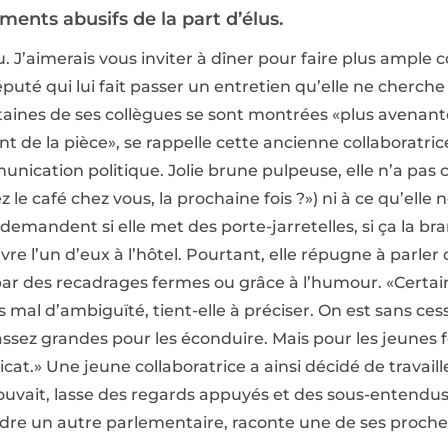
ments abusifs de la part d’élus.
. J’aimerais vous inviter à dîner pour faire plus ample
uté qui lui fait passer un entretien qu’elle ne cherche
taines de ses collègues se sont montrées «plus avenantes»
t de la pièce», se rappelle cette ancienne collaboratri
nication politique. Jolie brune pulpeuse, elle n’a pas
ez le café chez vous, la prochaine fois ?») ni à ce qu’el
i demandent si elle met des porte-jarretelles, si ça la br
vre l’un d’eux à l’hôtel. Pourtant, elle répugne à parle
 par des recadrages fermes ou grâce à l’humour. «Certai
as mal d’ambiguïté, tient-elle à préciser. On est sans cess
 assez grandes pour les éconduire. Mais pour les jeune
licat.» Une jeune collaboratrice a ainsi décidé de travai
ouvait, lasse des regards appuyés et des sous-entendus. 
dre un autre parlementaire, raconte une de ses proche