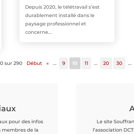
Depuis 2020, le télétravail s’est
durablement installé dans le
paysage professionnel et
concerne...
0 sur 290
Début
«
...
9
10
11
...
20
30
...
iaux
A
aux pour des infos
Le site Souffra
es membres de la
l’association DC