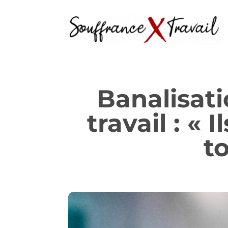
Banalisat
travail : «
t