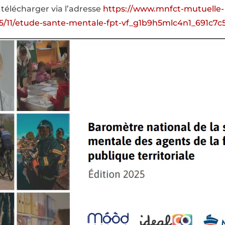
télécharger via l’adresse
https://www.mnfct-mutuelle-
25/11/etude-sante-mentale-fpt-vf_g1b9h5mlc4n1_691c7c