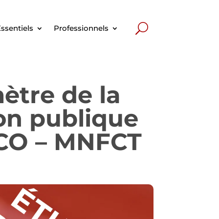
ssentiels
Professionnels
ètre de la
on publique
lCO – MNFCT