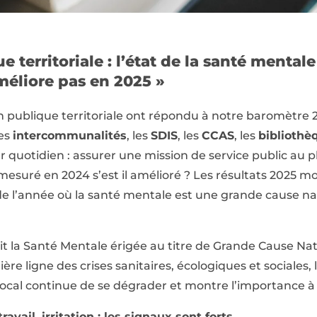
 territoriale : l’état de la santé mental
améliore pas en 2025 »
on publique territoriale ont répondu à notre baromètre 2
les
intercommunalités
, les
SDIS
, les
CCAS
, les
bibliothè
ur quotidien : assurer une mission de service public au p
esuré en 2024 s’est il amélioré ? Les résultats 2025 m
e l’année où la santé mentale est une grande cause nat
it la Santé Mentale érigée au titre de Grande Cause Nat
ère ligne des crises sanitaires, écologiques et sociales
c local continue de se dégrader et montre l’importance à 
vail, irritation : les signaux sont forts