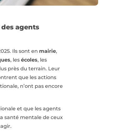
e des agents
025. Ils sont en
mairie
,
ques
, les
écoles
, les
lus près du terrain. Leur
ontrent que les actions
ionale, n’ont pas encore
ionale et que les agents
, la santé mentale de ceux
agir.