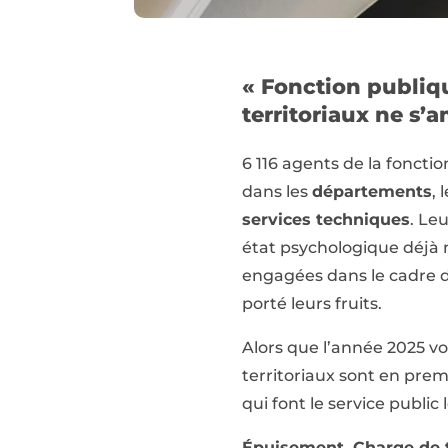
« Fonction publique
territoriaux ne s’
6 116 agents de la foncti
dans les
départements
, 
services techniques
. Le
état psychologique déjà m
engagées dans le cadre d
porté leurs fruits.
Alors que l’année 2025 vo
territoriaux sont en premi
qui font le service publi
Épuisement, Charge de tra