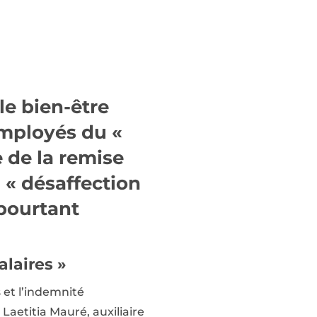
le bien-être
employés du «
e de la remise
 « désaffection
 pourtant
salaires »
es et l’indemnité
Laetitia Mauré, auxiliaire