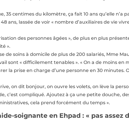
, 35 centimes du kilomètre, ça fait 10 ans qu’elle n’a pa
8 ans, lassée de voir « nombre d’auxiliaires de vie vivr
risation des personnes âgées », de plus en plus présente
té ».
e de soins à domicile de plus de 200 salariés, Mme Ma
vail sont « difficilement tenables ». « On a de moins en
r la prise en charge d’une personne en 30 minutes. Or,
ive, on dit bonjour, on ouvre les volets, on lève la perso
lourde, c’est compliqué. Ajoutez à ça une petite douche, 
nistratives, cela prend forcément du temps ».
aide-soignante en Ehpad : « pas assez 