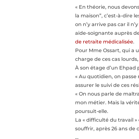
« En théorie, nous devon
la maison”, c’est-à-dire le
on n’y arrive pas car il n’
aide-soignante auprès de
de retraite médicalisée
.
Pour Mme Ossart, qui a un
charge de ces cas lourds
À son étage d’un Ehpad pri
« Au quotidien, on passe 
assurer le suivi de ces r
« On nous parle de maltr
mon métier. Mais la vérit
poursuit-elle.
La « difficulté du travai
souffrir, après 26 ans de
…