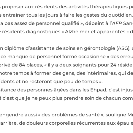
s proposer aux résidents des activités thérapeutiques 
s entraîner tous les jours à faire les gestes du quotidien.
y a pas assez de personnel qualifié », dépeint à l’
AFP
Sand
 résidents diagnostiqués « Alzheimer et apparentés » 
 diplôme d’assistante de soins en gérontologie (ASG), 
, ce manque de personnel formé occasionne « des erreu
vé de 84 places, « il y a deux soignants pour 24 résident
notre temps à former des gens, des intérimaires, qui de
ésidents et ne resteront que peu de temps ».
aitance des personnes âgées dans les Ehpad, c’est injus
é c’est que je ne peux plus prendre soin de chacun com
l » engendre aussi « des problèmes de santé », souligne M
 carrière, de douleurs corporelles récurrentes aux épaul