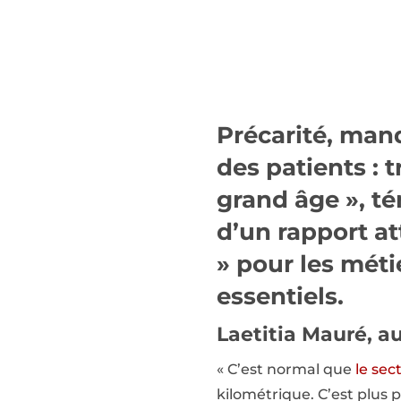
Précarité, man
des patients :
grand âge », té
d’un rapport a
» pour les mét
essentiels.
Laetitia Mauré, aux
« C’est normal que
le sec
kilométrique. C’est plus p