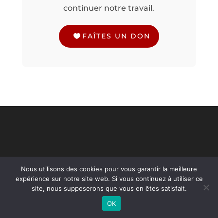
continuer notre travail.
FAÎTES UN DON
Annuaire des Consultations
Nous utilisons des cookies pour vous garantir la meilleure
Souffrance et Travail
expérience sur notre site web. Si vous continuez à utiliser ce
site, nous supposerons que vous en êtes satisfait.
Pour un accompagnement individuel,
OK
contactez une consultation Souffrance et