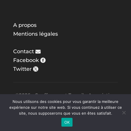
A propos
Mentions légales
Contact
Facebook
Twitter
©2026 – Souffrance et Travail – Association
Nous utilisons des cookies pour vous garantir la meilleure
DCTH – Web par
Karlotta
&
Steve in the
expérience sur notre site web. Si vous continuez à utiliser ce
Night
site, nous supposerons que vous en êtes satisfait.
OK