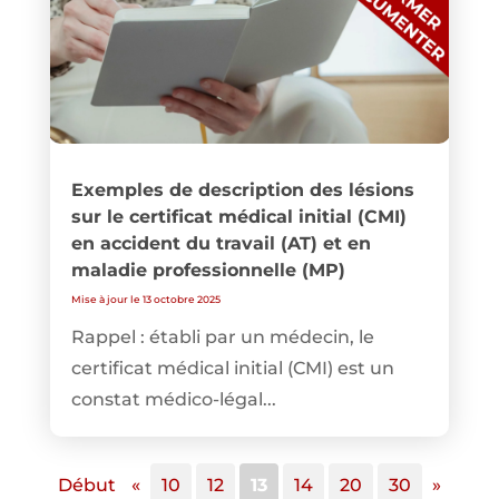
Exemples de description des lésions
sur le certificat médical initial (CMI)
en accident du travail (AT) et en
maladie professionnelle (MP)
Mise à jour le 13 octobre 2025
Rappel : établi par un médecin, le
certificat médical initial (CMI) est un
constat médico-légal...
Début
«
10
12
13
14
20
30
»