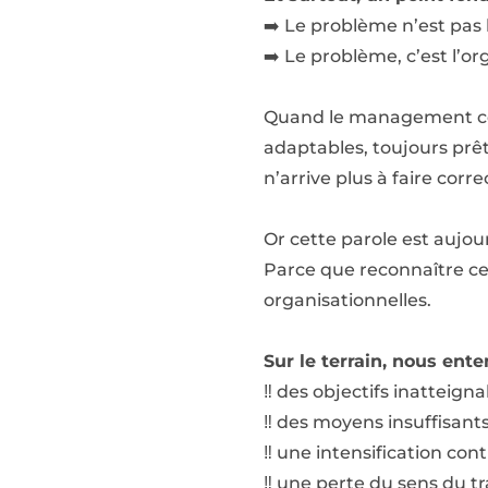
➡️ Le problème n’est pas 
➡️ Le problème, c’est l’or
Quand le management cess
adaptables, toujours prêt
n’arrive plus à faire corr
Or cette parole est aujour
Parce que reconnaître cett
organisationnelles.
Sur le terrain, nous en
‼️ des objectifs inatteign
‼️ des moyens insuffisant
‼️ une intensification con
‼️ une perte du sens du tr