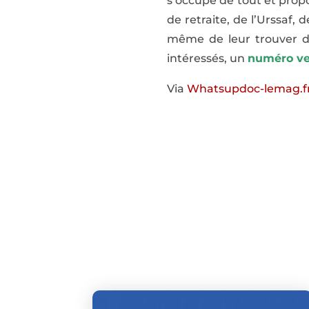
s’occupe de tout et prop
de retraite, de l’Urssaf,
même de leur trouver de
intéressés, un
numéro ver
Via
Whatsupdoc-lemag.f