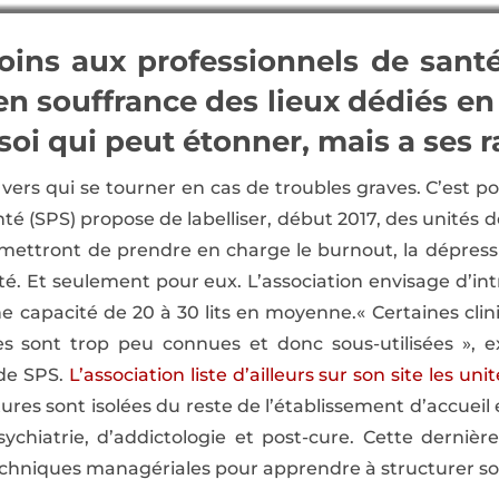
Soins aux professionnels de sant
en souffrance des lieux dédiés en
oi qui peut étonner, mais a ses ra
vers qui se tourner en cas de troubles graves. C’est po
té (SPS) propose de labelliser, début 2017, des unités
ermettront de prendre en charge le burnout, la dépressi
nté. Et seulement pour eux. L’association envisage d’
ne capacité de 20 à 30 lits en moyenne.« Certaines cli
es sont trop peu connues et donc sous-utilisées », e
 de SPS.
L’association liste d’ailleurs sur son site les uni
tures sont isolées du reste de l’établissement d’accueil 
sychiatrie, d’addictologie et post-cure. Cette derni
chniques managériales pour apprendre à structurer son