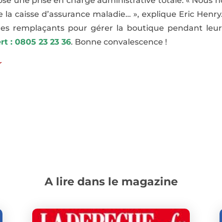
ose une prise en charge administrative totale. « Nous n
 de la caisse d’assurance maladie… », explique Eric Henry
s remplaçants pour gérer la boutique pendant leur h
t : 0805 23 23 36
. Bonne convalescence !
r
A lire dans le magazine