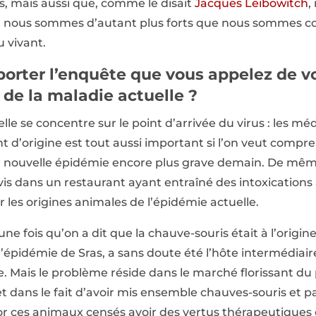
, mais aussi que, comme le disait
Jacques Leibowitch
,
 nous sommes d’autant plus forts que nous sommes co
u vivant.
orter l’enquête que vous appelez de v
 de la maladie actuelle ?
le se concentre sur le point d’arrivée du virus : les méd
t d’origine est tout aussi important si l’on veut compr
ne nouvelle épidémie encore plus grave demain. De mê
vis dans un restaurant ayant entraîné des intoxications a
 les origines animales de l’épidémie actuelle.
e fois qu’on a dit que la chauve-souris était à l’origine 
l’épidémie de Sras, a sans doute été l’hôte intermédiaire
. Mais le problème réside dans le marché florissant du
t dans le fait d’avoir mis ensemble chauves-souris et 
’or ces animaux censés avoir des vertus thérapeutiques 