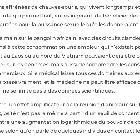
s effrénées de chauves-souris, qui vivent longtemps e
e qui permettrait, en les ingérant, de bénéficier de c
éputées pour la puissance sexuelle qu’elles donneraient.
 la main sur le pangolin africain, avec des circuits cla
insi à cette consommation une ampleur qui n’existait 
t au Laos ou au nord du Vietnam pouvaient déjà être 
iller sur les génomes, mais aussi de comprendre les c
mmerciaux. Si le médical laisse tous ces domaines aux 
 passe vraiment, et la médecine ne peut être efficace
i ne se limite pas à des données scientifiques.
outre, un effet amplificateur de la réunion d’animaux su
agiosité n’est pas la même à partir d’un seuil de concent
ntre une augmentation logarithmique du pouvoir de co
e selon qu’on parle de quelques individus en contact le