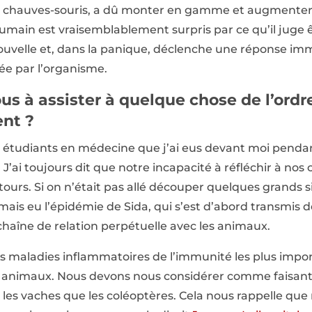
 chauves-souris, a dû monter en gamme et augmenter s
humain est vraisemblablement surpris par ce qu’il juge 
uvelle et, dans la panique, déclenche une réponse immu
ée par l’organisme.
us à assister à quelque chose de l’ordr
ent ?
s étudiants en médecine que j’ai eus devant moi penda
J’ai toujours dit que notre incapacité à réfléchir à no
tours. Si on n’était pas allé découper quelques grands 
amais eu l’épidémie de Sida, qui s’est d’abord transmis
aîne de relation perpétuelle avec les animaux.
es maladies inflammatoires de l’immunité les plus imp
s animaux. Nous devons nous considérer comme faisant
n les vaches que les coléoptères. Cela nous rappelle q