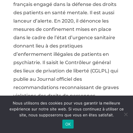
français engagé dans la défense des droits
des patients en santé mentale. Il est aussi
lanceur d’alerte. En 2020, il dénonce les
mesures de confinement mises en place
dans le cadre de l’état d’urgence sanitaire
donnant lieu à des pratiques
d’enfermement illégales de patients en
psychiatrie. Il saisit le Contrôleur général
des lieux de privation de liberté (CGLPL) qui
publie au Journal officiel des
recommandations reconnaissant de graves
violations des droits de personnes
Nous utilisons des cookies pour vous garantir la meilleure
hospitalisées sans leur consentement. Un
expérience sur notre site web. Si vous continuez à utiliser ce
an plus tard, en juillet 2021, Mathieu
site, nous supposerons que vous en êtes satisfait.
Bellahsen est démis de ses fonctions de
OK
chef de pôle.