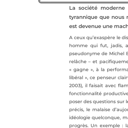
La société moderne t
tyrannique que nous 
est devenue une machi
A ceux qu’exaspère le di
homme qui fut, jadis, a
pseudonyme de Michel Bo
relâche – et pacifiqueme
« gagne », à la perform
libéral », ce penseur cla
2003), il faisait avec fla
fonctionnalité productive
poser des questions sur l
précis, le malaise d’auj
idéologie quelconque, ma
progrès. Un exemple : l