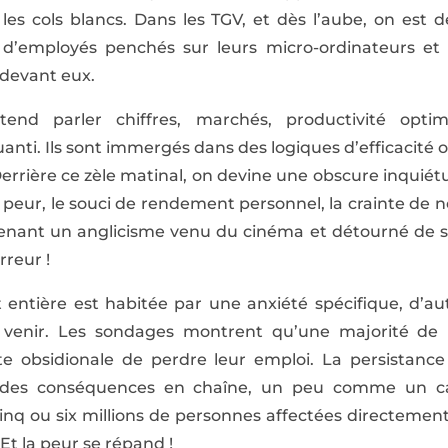
es cols blancs. Dans les TGV, et dès l’aube, on est 
d’employés penchés sur leurs micro-ordinateurs et 
 devant eux.
end parler chiffres, marchés, productivité optim
uanti. Ils sont immergés dans des logiques d’efficacité o
errière ce zèle matinal, on devine une obscure inquiétud
a peur, le souci de rendement personnel, la crainte de 
tenant un anglicisme venu du cinéma et détourné de son 
rreur !
 entière est habitée par une anxiété spécifique, d’au
 venir. Les sondages montrent qu’une majorité de 
te obsidionale de perdre leur emploi. La persistan
, des conséquences en chaîne, un peu comme un can
inq ou six millions de personnes affectées directement,
Et la peur se répand !