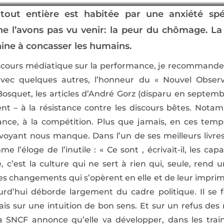
out entière est habitée par une anxiété spéc
ne l’avons pas vu venir: la peur du chômage. 
ne à concasser les humains.
scours médiatique sur la performance, je recommande l
vec quelques autres, l’honneur du « Nouvel Observa
squet, les articles d’André Gorz (disparu en septemb
nt – à la résistance contre les discours bêtes. Notam
ance, à la compétition. Plus que jamais, en ces temps
irvoyant nous manque. Dans l’un de ses meilleurs livres (
mme l’éloge de l’inutile : « Ce sont , écrivait-il, les c
, c’est la culture qui ne sert à rien qui, seule, rend
es changements qui s’opèrent en elle et de leur imprim
ourd’hui déborde largement du cadre politique. Il se
is sur une intuition de bon sens. Et sur un refus des
a SNCF annonce qu’elle va développer, dans les train