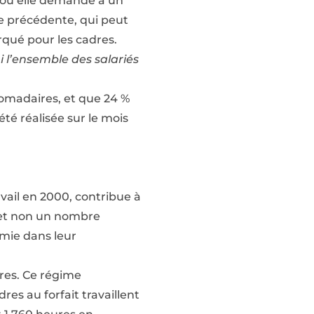
, où elle demande à un
ne précédente, qui peut
rqué pour les cadres.
i l’ensemble des salariés
omadaires, et que 24 %
té réalisée sur le mois
avail en 2000, contribue à
, et non un nombre
omie dans leur
dres. Ce régime
es au forfait travaillent