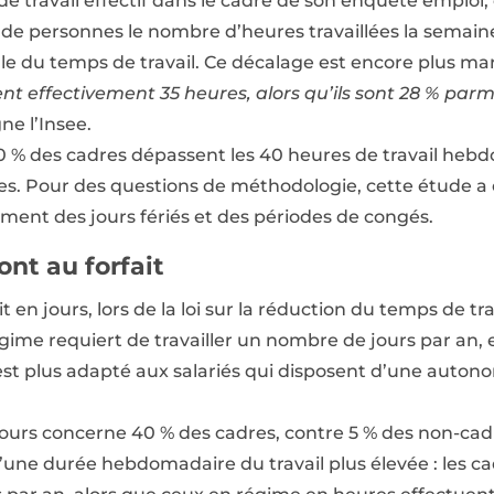
e travail effectif dans le cadre de son enquête emploi
f de personnes le nombre d’heures travaillées la semai
ale du temps de travail. Ce décalage est encore plus ma
lent effectivement 35 heures, alors qu’ils sont 28 % parm
ne l’Insee.
% des cadres dépassent les 40 heures de travail hebd
s. Pour des questions de méthodologie, cette étude a é
ment des jours fériés et des périodes de congés.
ont au forfait
t en jours, lors de la loi sur la réduction du temps de tr
égime requiert de travailler un nombre de jours par an
est plus adapté aux salariés qui disposent d’une auton
it jours concerne 40 % des cadres, contre 5 % des non-ca
e durée hebdomadaire du travail plus élevée : les cadr