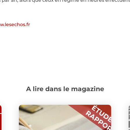
par an, alors que ceux en régime en heures effectuent
.lesechos.fr
A lire dans le magazine