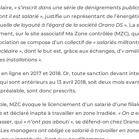
laire,
« s’inscrit dans une série de dénigrements publics
t il est salarié »
, justifie un représentant de l’énergét
uelle de loyauté à l’égard de la société Orano DS ».
La 
ent, sur le site associatif Ma Zone contrôlée (MZC), q
sociation se compose d’un collectif de
« salariés militant
ucléaire »
, dont le but est, grâce aux échanges, d’
« améli
s installations ».
en ligne en 2017 et 2018. Or, toute sanction devant int
qui sont antérieurs au 13 avril 2018, soit deux mois avant
 préalable, sont donc prescrits.
ple, MZC évoque le licenciement d’un salarié d’une filial
 et déclaré inapte à travailler en zone irradiée.
« On a e
asser, qui
« n’ont pas abouti »,
se défend-on chez Orano. 
 Les managers ont obligé ce salarié à travailler en zone i