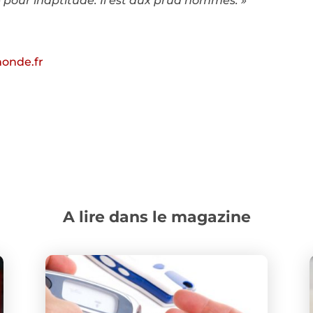
ié pour inaptitude. Il est aux prud’hommes. »
onde.fr
A lire dans le magazine