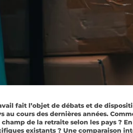
avail fait l’objet de débats et de disposi
s au cours des dernières années. Commen
champ de la retraite selon les pays ? En
écifiques existants ? Une comparaison int