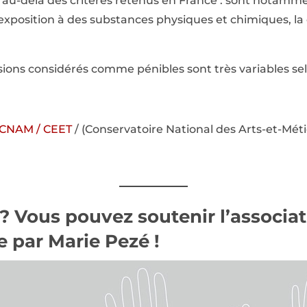
t au-delà des critères retenus en France : sont notamm
l’exposition à des substances physiques et chimiques, la
sions considérés comme pénibles sont très variables sel
CNAM / CEET
/ (Conservatoire National des Arts-et-Méti
 ? Vous pouvez
soutenir l’associa
 par Marie Pezé !