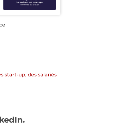
nce
es start-up, des salariés
kedIn
.