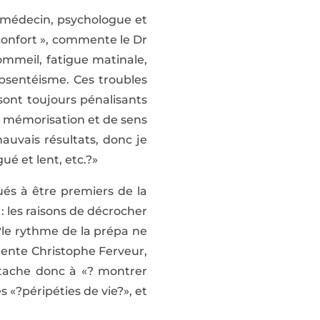
 [médecin, psychologue et
nconfort », commente le Dr
ommeil, fatigue matinale,
 absentéisme. Ces troubles
 sont toujours pénalisants
e mémorisation et de sens
mauvais résultats, donc je
ué et lent, etc.?»
és à être premiers de la
 : les raisons de décrocher
 ?le rythme de la prépa ne
mente Christophe Ferveur,
ttache donc à «? montrer
s «?péripéties de vie?», et