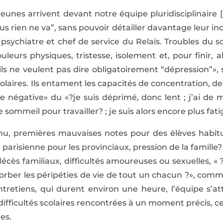
jeunes arrivent devant notre équipe pluridisciplinaire
us rien ne va”, sans pouvoir détailler davantage leur i
ychiatre et chef de service du Relais. Troubles du s
uleurs physiques, tristesse, isolement et, pour finir,
’ils ne veulent pas dire obligatoirement “dépression”»,
olaires. Ils entament les capacités de concentration, d
e négative» du «?je suis déprimé, donc lent ; j’ai de 
mmeil pour travailler? ; je suis alors encore plus fatig
nu, premières mauvaises notes pour des élèves habitu
e parisienne pour les provinciaux, pression de la famille?
décès familiaux, difficultés amoureuses ou sexuelles, «
orber les péripéties de vie de tout un chacun ?», com
ntretiens, qui durent environ une heure, l’équipe s’a
s difficultés scolaires rencontrées à un moment précis, ce
es.