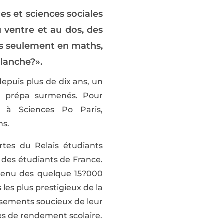
res et sciences sociales
u ventre et au dos, des
lus seulement en maths,
blanche?».
depuis plus de dix ans, un
es prépa surmenés. Pour
r à Sciences Po Paris,
ns.
tes du Relais étudiants
 des étudiants de France.
 tenu des quelque 15?000
 les plus prestigieux de la
lissements soucieux de leur
es de rendement scolaire.