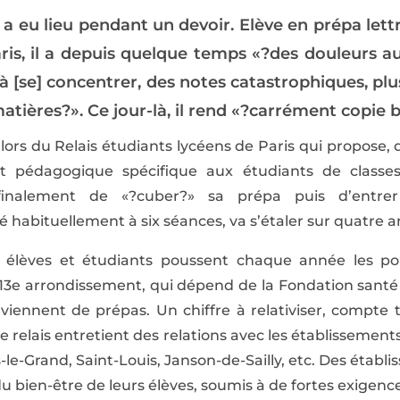
 a eu lieu pendant un ­devoir. Elève en prépa lett
ris, il a depuis quelque temps «?des douleurs a
t à [se] concentrer, des notes catastrophiques, p
atières?». Ce jour-là, il rend «?carrément copie 
lors du Relais étudiants lycéens de Paris qui propose, 
et pédagogique spécifique aux étudiants de class
 finalement de «?cuber?» sa prépa puis d’entre
habituellement à six séances, va s’étaler sur quatre a
 élèves et étudiants poussent chaque année les por
e 13e arrondissement, qui dépend de la Fondation santé
viennent de prépas. Un chiffre à relativiser, compte
e relais entretient des relations avec les établissements
is-le-Grand, Saint-Louis, Janson-de-Sailly, etc. Des étab
 bien-être de leurs élèves, soumis à de fortes exigenc