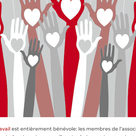
avail
est entièrement bénévole: les membres de l’associat