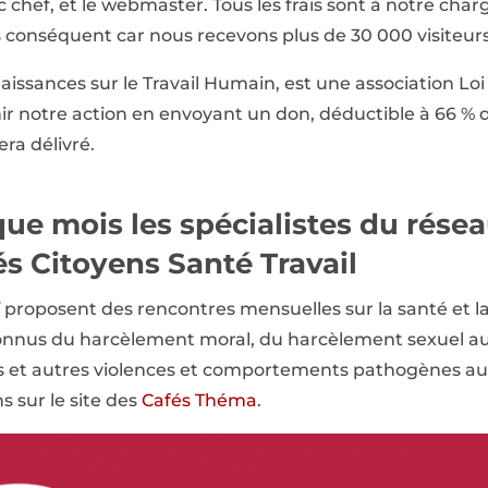
ac chef, et le webmaster. Tous les frais sont à notre c
s conséquent car nous recevons plus de 30 000 visiteur
issances sur le Travail Humain, est une association Loi 
r notre action en envoyant un don, déductible à 66 % d
era délivré.
ue mois les spécialistes du rése
és Citoyens Santé Travail
proposent des rencontres mensuelles sur la santé et la
connus du harcèlement moral, du harcèlement sexuel au 
s et autres violences et comportements pathogènes au 
 sur le site des
Cafés Théma
.