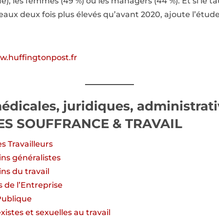
), les femmes (49 %) ou les managers (44 %). Et si le 
niveaux deux fois plus élevés qu’avant 2020, ajoute l’étude
.huffingtonpost.fr
édicales, juridiques, administrat
DES SOUFFRANCE & TRAVAIL
s Travailleurs
ns généralistes
ns du travail
 de l’Entreprise
Publique
istes et sexuelles au travail