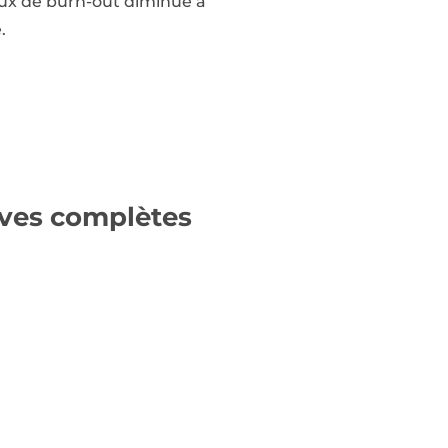
taux de burn-out diminue à
.
ives complètes