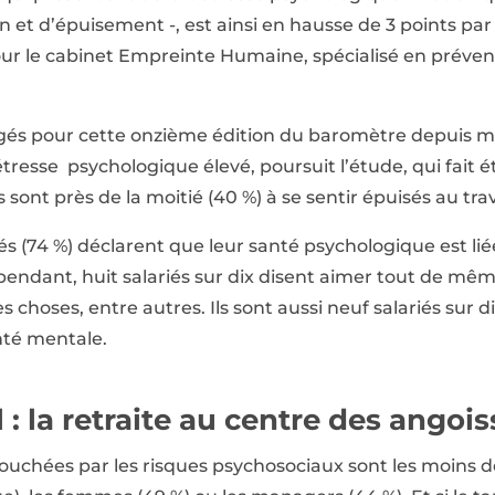
t d’épuisement -, est ainsi en hausse de 3 points par 
ur le cabinet Empreinte Humaine, spécialisé en préven
rogés pour cette onzième édition du baromètre depuis m
resse psychologique élevé, poursuit l’étude, qui fait é
s sont près de la moitié (40 %) à se sentir épuisés au trav
és (74 %) déclarent que leur santé psychologique est li
endant, huit salariés sur dix disent aimer tout de même 
choses, entre autres. Ils sont aussi neuf salariés sur d
anté mentale.
 : la retraite au centre des angoi
touchées par les risques psychosociaux sont les moins d