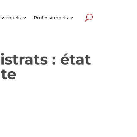
ssentiels
Professionnels
strats : état
rte