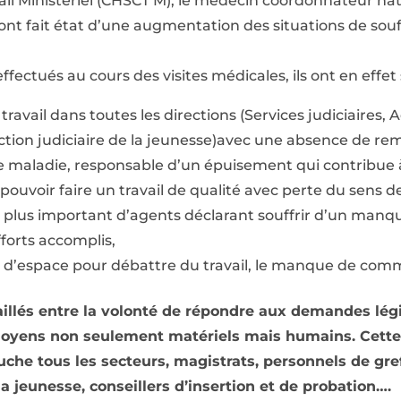
ail Ministériel (CHSCT M), le médecin coordonnateur nat
nt fait état d’une augmentation des situations de souf
effectués au cours des visites médicales, ils ont en effet 
travail dans toutes les directions (Services judiciaires,
ection judiciaire de la jeunesse)avec une absence de 
e maladie, responsable d’un épuisement qui contribue 
ouvoir faire un travail de qualité avec perte du sens de
plus important d’agents déclarant souffrir d’un manqu
forts accomplis,
 d’espace pour débattre du travail, le manque de com
illés entre la volonté de répondre aux demandes légi
oyens non seulement matériels mais humains. Cette 
uche tous les secteurs, magistrats, personnels de gre
la jeunesse, conseillers d’insertion et de probation….