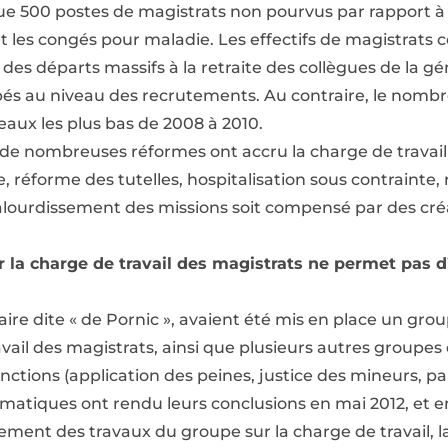
ue 500 postes de magistrats non pourvus par rapport à c
et les congés pour maladie. Les effectifs de magistrats
des départs massifs à la retraite des collègues de la 
ipés au niveau des recrutements. Au contraire, le nombr
veaux les plus bas de 2008 à 2010.
 de nombreuses réformes ont accru la charge de travail 
ire, réforme des tutelles, hospitalisation sous contrainte,
t alourdissement des missions soit compensé par des cr
r la charge de travail des magistrats ne permet pas d
affaire dite « de Pornic », avaient été mis en place un gro
vail des magistrats, ainsi que plusieurs autres groupes 
nctions (application des peines, justice des mineurs, pa
matiques ont rendu leurs conclusions en mai 2012, et e
ement des travaux du groupe sur la charge de travail, la