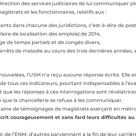
irection des services judiciaires de lui communiquer pl
gistrats et les fonctionnaires, relatifs aux :
nts dans chacune des juridictions, c’est-à-dire de pos
laire de localisation des emplois) de 2014,
 de temps partiels et de congés divers,
rrêts de maladie au cours des trois dernières années,
uvelées, l’USM n’a reçu aucune réponse écrite. Elle en
de tous ces indicateurs, pourtant indispensables à l’év
it que les réponses à ces interrogations sont révélatrice
 que la chancellerie se refuse à les communiquer.
ntaine de témoignages de magistrats exerçant en métro
crit courageusement et sans fard leurs difficultés au 
r de l’ENM, d’autres parviennent à la fin de leur carrièr