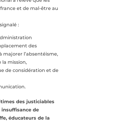
ional a relevé que les
france et de mal-être au
signalé :
 Administration
remplacement des
à majorer l’absentéisme,
 la mission,
e de considération et de
munication.
times des justiciables
insuffisance de
ffe, éducateurs de la