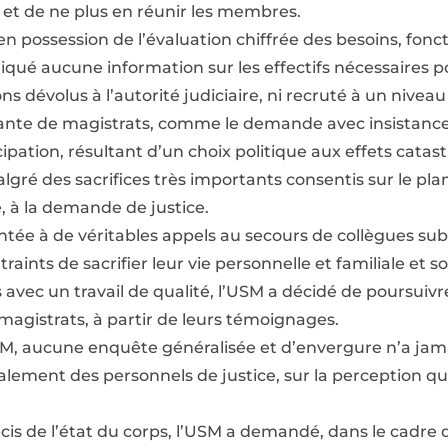
 et de ne plus en réunir les membres.
 en possession de l’évaluation chiffrée des besoins, fonct
qué aucune information sur les effectifs nécessaires 
ns dévolus à l’autorité judiciaire, ni recruté à un nivea
iante de magistrats, comme le demande avec insistance
cipation, résultant d’un choix politique aux effets catas
algré des sacrifices très importants consentis sur le pl
, à la demande de justice.
ntée à de véritables appels au secours de collègues su
traints de sacrifier leur vie personnelle et familiale et
s avec un travail de qualité, l’USM a décidé de poursuivre
 magistrats, à partir de leurs témoignages.
SM, aucune enquête généralisée et d’envergure n’a jama
alement des personnels de justice, sur la perception qu’
cis de l’état du corps, l’USM a demandé, dans le cadre 