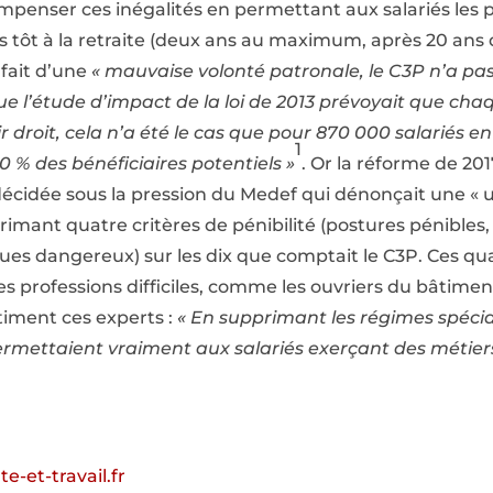
mpenser ces inégalités en permettant aux salariés les 
lus tôt à la retraite (deux ans au maximum, après 20 ans
 fait d’une
« mauvaise volonté patronale, le C3P n’a pa
ue l’étude d’impact de la loi de 2013 prévoyait que cha
r droit, cela n’a été le cas que pour 870 000 salariés e
1
 % des bénéficiaires potentiels »
. Or la réforme de 20
idée sous la pression du Medef qui dénonçait une « us
primant quatre critères de pénibilité (postures pénibles
ues dangereux) sur les dix que comptait le C3P. Ces qua
 professions difficiles, comme les ouvriers du bâtimen
stiment ces experts :
« En supprimant les régimes spécia
 permettaient vraiment aux salariés exerçant des métiers
te-et-travail.fr