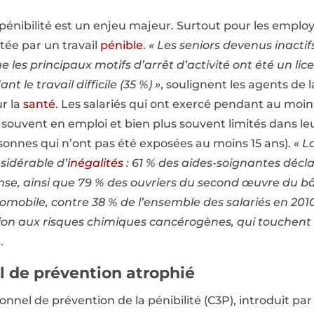
pénibilité est un enjeu majeur. Surtout pour les employé
tée par un travail
pénible
.
« Les seniors devenus inactif
ue les principaux motifs d’arrêt d’activité ont été un li
 le travail difficile (35 %) »
, soulignent les agents de 
ur la
santé
. Les salariés qui ont exercé pendant au moin
 souvent en emploi et bien plus souvent limités dans le
sonnes qui n’ont pas été exposées au moins 15 ans).
« L
nsidérable d’
inégalités
: 61 % des aides-soignantes décl
nse, ainsi que 79 % des ouvriers du second œuvre du b
utomobile, contre 38 % de l’ensemble des salariés en 20
tion aux risques chimiques cancérogènes, qui touchent 
.
 de prévention atrophié
nnel de prévention de la pénibilité (C3P), introduit par