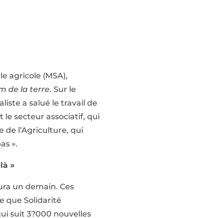
le agricole (MSA),
m de la terre
. Sur le
liste a salué le travail de
t le secteur associatif, qui
e de l’Agriculture, qui
as ».
là »
 aura un demain. Ces
e que Solidarité
qui suit 3?000 nouvelles