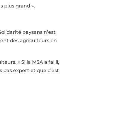
 plus grand ».
Solidarité paysans n’est
ment des agriculteurs en
eurs. « Si la MSA a failli,
uis pas expert et que c’est