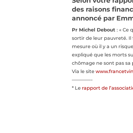
Selon votre rappo
des raisons financ
annoncé par Emma
Pr Michel Debout
: « Ce 
sortir de leur pauvreté. 
mesure où il y a un risque
expliqué que les morts sur
chômage ne sont pas sa pr
Via le site
www.francetvin
————-
* Le
rapport de l’associat