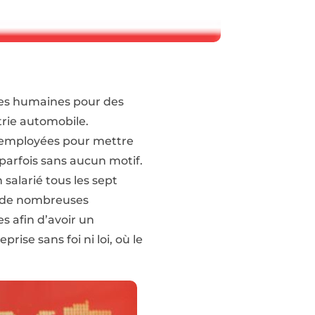
urces humaines pour des
trie automobile.
a employées pour mettre
, parfois sans aucun
motif.
n salarié tous les sept
ns de nombreuses
es afin d’avoir un
rise sans foi ni loi, où le