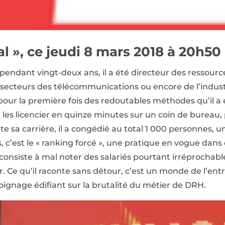
l », ce jeudi 8 mars 2018 à 20h50
et, pendant vingt-deux ans, il a été directeur des resso
s secteurs des télécommunications ou encore de l’indus
 pour la première fois des redoutables méthodes qu’il 
et les licencier en quinze minutes sur un coin de bureau
toute sa carrière, il a congédié au total 1 000 personnes, u
s, c’est le « ranking forcé », une pratique en vogue da
e consiste à mal noter des salariés pourtant irréprochabl
r. Ce qu’il raconte sans détour, c’est un monde de l’entrep
oignage édifiant sur la brutalité du métier de DRH.