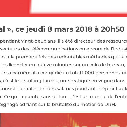
l », ce jeudi 8 mars 2018 à 20h50
et, pendant vingt-deux ans, il a été directeur des resso
s secteurs des télécommunications ou encore de l’indus
 pour la première fois des redoutables méthodes qu’il 
et les licencier en quinze minutes sur un coin de bureau
toute sa carrière, il a congédié au total 1 000 personnes, u
s, c’est le « ranking forcé », une pratique en vogue da
e consiste à mal noter des salariés pourtant irréprochabl
r. Ce qu’il raconte sans détour, c’est un monde de l’entrep
oignage édifiant sur la brutalité du métier de DRH.