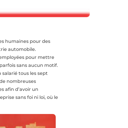
urces humaines pour des
trie automobile.
a employées pour mettre
, parfois sans aucun
motif.
n salarié tous les sept
ns de nombreuses
es afin d’avoir un
rise sans foi ni loi, où le