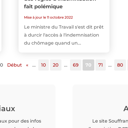
fait polémique
Mise à jour le 11 octobre 2022
Le ministre du Travail s'est dit prêt
à durcir l'accès à l'indemnisation
du chômage quand un...
20
Début
«
...
10
20
...
69
70
71
...
80
iaux
A
aux pour des infos
Le site Souffra