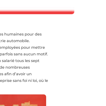
urces humaines pour des
trie automobile.
a employées pour mettre
, parfois sans aucun
motif.
n salarié tous les sept
ns de nombreuses
es afin d’avoir un
rise sans foi ni loi, où le