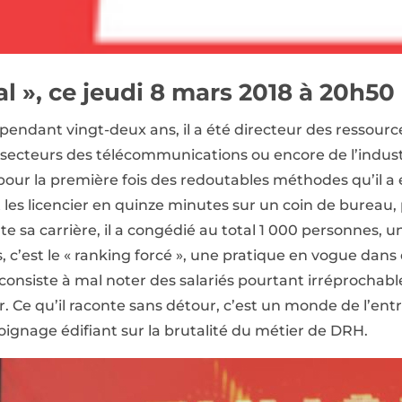
l », ce jeudi 8 mars 2018 à 20h50
et, pendant vingt-deux ans, il a été directeur des resso
s secteurs des télécommunications ou encore de l’indus
 pour la première fois des redoutables méthodes qu’il 
et les licencier en quinze minutes sur un coin de bureau
toute sa carrière, il a congédié au total 1 000 personnes, u
s, c’est le « ranking forcé », une pratique en vogue da
e consiste à mal noter des salariés pourtant irréprochabl
r. Ce qu’il raconte sans détour, c’est un monde de l’entrep
oignage édifiant sur la brutalité du métier de DRH.