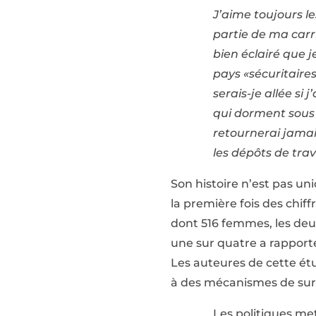
J’aime toujours l
partie de ma carr
bien éclairé que j
pays «sécuritaire
serais-je allée si
qui dorment sous l
retournerai jamai
les dépôts de trav
Son histoire n’est pas un
la première fois des chiff
dont 516 femmes, les deux
une sur quatre a rapporté
Les auteures de cette étu
à des mécanismes de surv
Les politiques mett