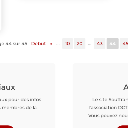
e 44 sur 45
Début
«
...
10
20
...
43
44
4
iaux
A
aux pour des infos
Le site Souffra
es membres de la
l’association DC
Vous pouvez nous 