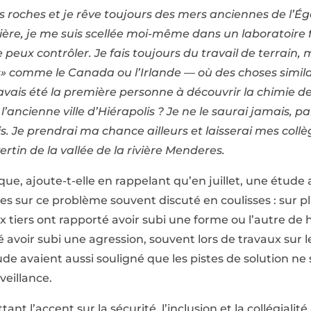
es roches et je rêve toujours des mers anciennes de l’É
ière, je me suis scellée moi-même dans un laboratoire
e peux contrôler. Je fais toujours du travail de terrain, m
s» comme le Canada ou l’Irlande — où des choses simila
 j’avais été la première personne à découvrir la chimie d
’ancienne ville d’Hiérapolis ? Je ne le saurai jamais, pa
s. Je prendrai ma chance ailleurs et laisserai mes coll
ertin de la vallée de la rivière Menderes.
ique, ajoute-t-elle en rappelant qu’en juillet, une étud
res sur ce problème souvent discuté en coulisses : sur pl
 tiers ont rapporté avoir subi une forme ou l’autre de 
 avoir subi une agression, souvent lors de travaux sur le
de avaient aussi souligné que les pistes de solution ne
eillance.
ant l’accent sur la sécurité, l’inclusion et la collégialité