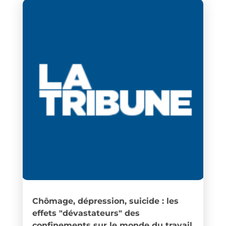
Chômage, dépression, suicide : les
effets "dévastateurs" des
confinements sur le monde du travail