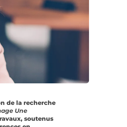
on de la recherche
ômage Une
travaux, soutenus
érences en