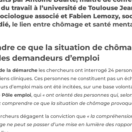
u travail à l’université de Toulouse Jea
sociologue associé et Fabien Lemozy, so
dié,
le lien entre chômage et santé ment
dre ce que la situation de chôm
 des demandeurs d’emploi
 de la démarche
les chercheurs ont interrogé 24 person
ens cliniques. Ces personnes ne constituent pas un éch
urs d’emploi mais ont été incitées, sur une base volont
 Pôle emploi
, qui
« ont orienté des personnes qui, selo
x comprendre ce que la situation de chômage provoquai
hercheurs dégagent la conviction que
« la compréhension
 ne peut se passer d’une mise en lumière des rapport