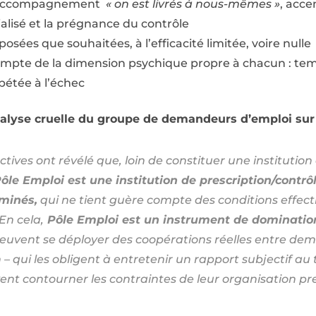
 l’accompagnement
« on est livrés à nous-mêmes »
, acce
ialisé et la prégnance du contrôle
osées que souhaitées, à l’efficacité limitée, voire nulle
 compte de la dimension psychique propre à chacun : t
pétée à l’échec
nalyse cruelle du groupe de demandeurs d’emploi sur l’
ectives ont révélé que, loin de constituer une institution
ôle Emploi est une institution de prescription/contrô
ominés,
qui ne tient guère compte des conditions effecti
En cela,
Pôle Emploi est un instrument de domination
peuvent se déployer des coopérations réelles entre de
n – qui les obligent à entretenir un rapport subjectif au 
ivent contourner les contraintes de leur organisation pres