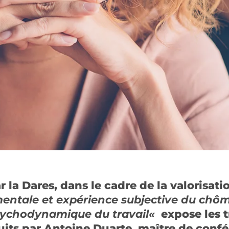
 la Dares, dans le cadre de la valorisati
entale et expérience subjective du ch
sychodynamique du travail
«
expose les 
uits par Antoine Duarte, maître de conf