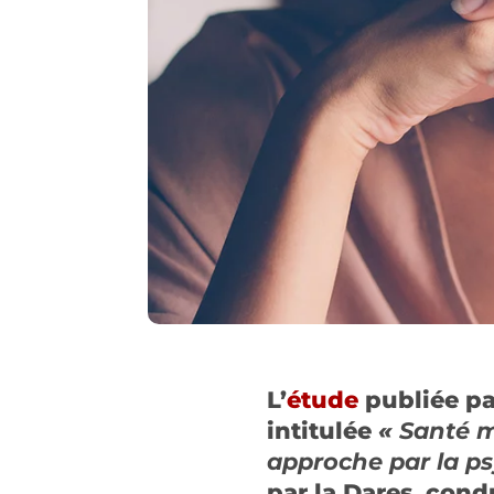
L’
étude
publiée par
intitulée
«
Santé m
approche par la p
par la Dares, cond