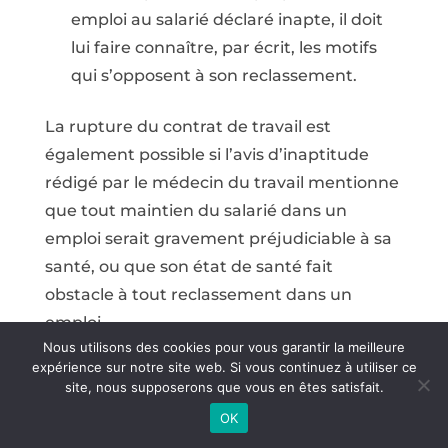
emploi au salarié déclaré inapte, il doit
lui faire connaître, par écrit, les motifs
qui s’opposent à son reclassement.
La rupture du contrat de travail est
également possible si l’avis d’inaptitude
rédigé par le médecin du travail mentionne
que tout maintien du salarié dans un
emploi serait gravement préjudiciable à sa
santé, ou que son état de santé fait
obstacle à tout reclassement dans un
emploi.
Nous utilisons des cookies pour vous garantir la meilleure
expérience sur notre site web. Si vous continuez à utiliser ce
site, nous supposerons que vous en êtes satisfait.
Quelles sont les
OK
indemnités versées lors