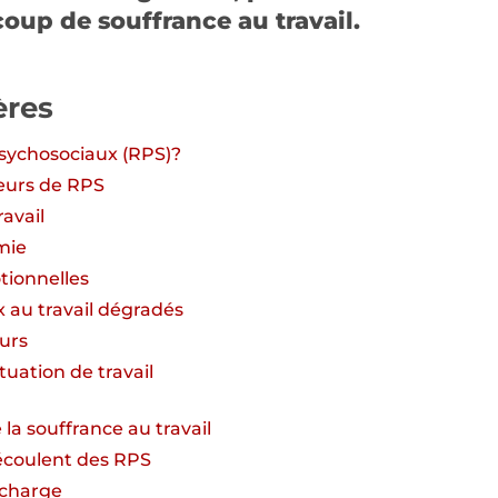
oup de souffrance au travail.
ères
psychosociaux (RPS)?
teurs de RPS
avail
mie
tionnelles
x au travail dégradés
eurs
ituation de travail
 la souffrance au travail
écoulent des RPS
rcharge