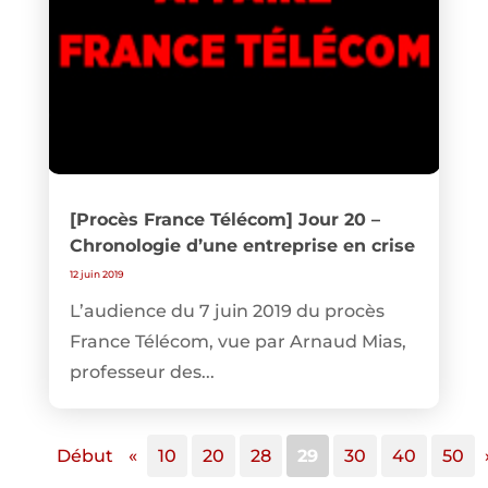
[Procès France Télécom] Jour 20 –
Chronologie d’une entreprise en crise
12 juin 2019
L’audience du 7 juin 2019 du procès
France Télécom, vue par Arnaud Mias,
professeur des...
Début
«
10
20
28
29
30
40
50