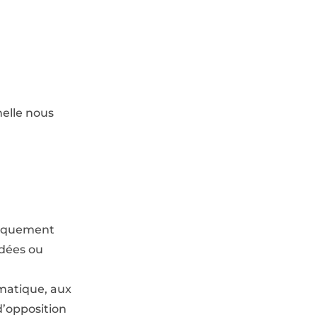
nelle nous
uniquement
édées ou
rmatique, aux
 d’opposition