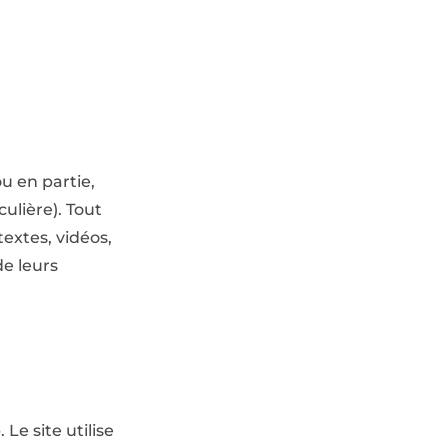
u en partie,
ulière). Tout
extes, vidéos,
de leurs
b
. Le site utilise