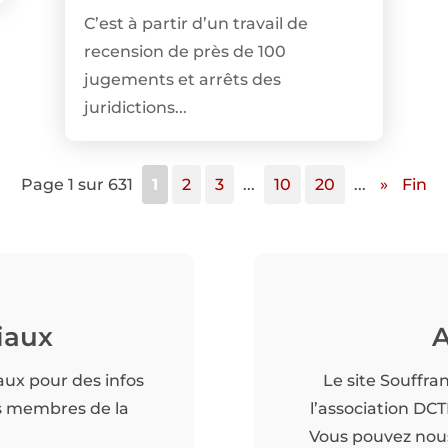
C’est à partir d’un travail de
recension de près de 100
jugements et arrêts des
juridictions...
Page 1 sur 631
1
2
3
...
10
20
...
»
Fin
iaux
A
aux pour des infos
Le site Souffra
es membres de la
l’association DC
Vous pouvez nous 