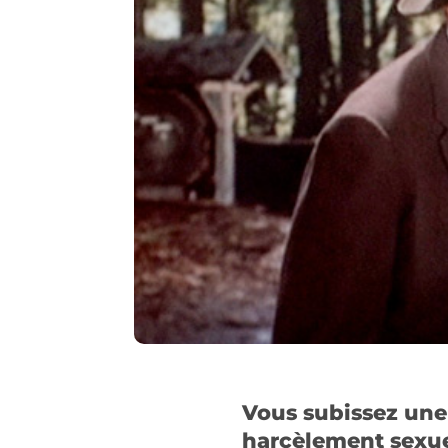
Vous subissez une
harcèlement sexuel