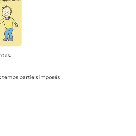
ntes:
 temps partiels imposés