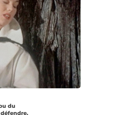
 ou du
 défendre.