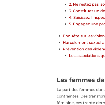
2. Ne restez pas iso
3. Constituez un do
4. Saisissez l’inspe
5. Engagez une pr
Enquête sur les violen
Harcèlement sexuel au
Prévention des violenc
Les associations q
Les femmes dans
La part des femmes dans 
contraintes. Des transfor
féminine, ces trente der