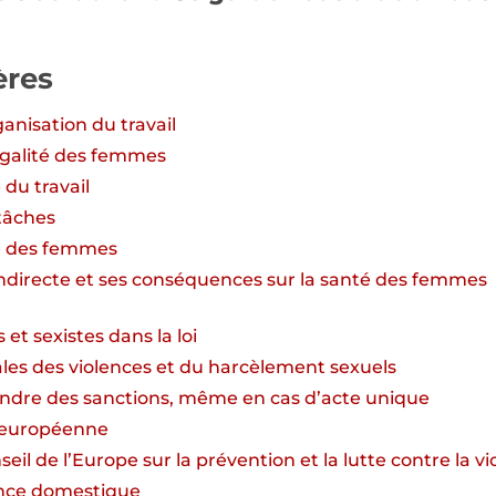
ères
anisation du travail
égalité des femmes
 du travail
 tâches
e des femmes
indirecte et ses conséquences sur la santé des femmes
 et sexistes dans la loi
gales des violences et du harcèlement sexuels
endre des sanctions, même en cas d’acte unique
n européenne
il de l’Europe sur la prévention et la lutte contre la vi
ence domestique