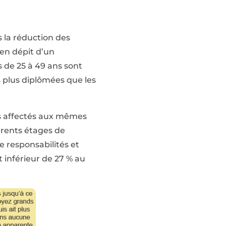
s la réduction des
 en dépit d’un
 de 25 à 49 ans sont
 plus diplômées que les
s affectés aux mêmes
férents étages de
 responsabilités et
 inférieur de 27 % au