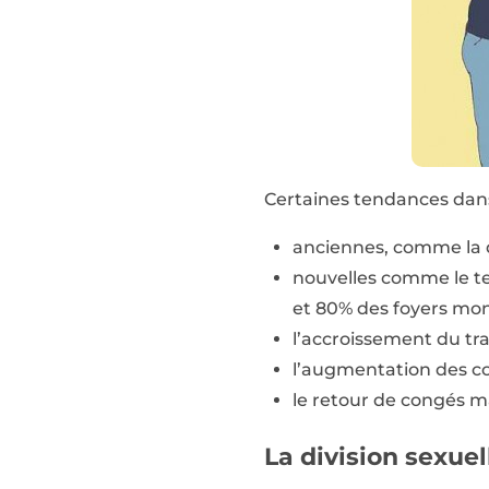
Certaines tendances dans
anciennes, comme la dé
nouvelles comme le t
et 80% des foyers mo
l’accroissement du tra
l’augmentation des co
le retour de congés ma
La division sexuel