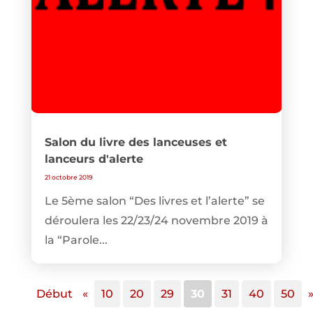
Salon du livre des lanceuses et
lanceurs d'alerte
21 octobre 2019
Le 5ème salon “Des livres et l’alerte” se
déroulera les 22/23/24 novembre 2019 à
la “Parole...
Début
«
10
20
29
30
31
40
50