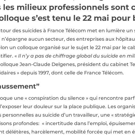
s les milieux professionnels sont
colloque s’est tenu le 22 mai pour 
tour des suicides à France Télécom met en lumière un s
 n’épargne aucun secteur, des entreprises aux hôpitau
selon un colloque organisé sur le sujet le 22 mai par le c
tifier. «
Il n’y a pas de chiffrage global du suicide en mi
colloque Jean-Claude Delgenes, président du cabinet Te
cidaires » depuis 1997, dont celle de France Télécom.
faussement”
que une « conspiration du silence » qui rencontre parfo
d’exposer leur douleur sur la place publique. Les organ
personnelles au suicide d’un travailleur, une « straté
isons profondes: « incertitude dans l’emploi, épuiseme
délétères, harcèlement, mobilité forcée qui met en éch