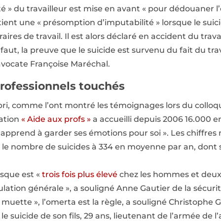
té » du travailleur est mise en avant « pour dédouaner l
etient une « présomption d’imputabilité » lorsque le suici
raires de travail. Il est alors déclaré en accident du trav
aut, la preuve que le suicide est survenu du fait du tra
l’avocate Françoise Maréchal.
professionnels touchés
bri, comme l’ont montré les témoignages lors du colloq
iation
« Aide aux profs »
a accueilli depuis 2006 16.000 e
 apprend à garder ses émotions pour soi ». Les chiffr
t le nombre de suicides à 334 en moyenne par an, dont
risque est «
trois fois plus élevé
chez les hommes et deux f
tion générale », a souligné Anne Gautier de la sécurité
 muette », l’omerta est la règle, a souligné Christophe
e suicide de son fils, 29 ans, lieutenant de l’armée de l’ai