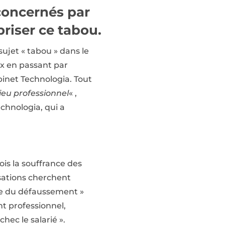
 concernés par
briser ce tabou.
ujet « tabou » dans le
x en passant par
abinet Technologia. Tout
lieu professionnel
« ,
chnologia, qui a
is la souffrance des
isations cherchent
gie du défaussement »
nt professionnel,
ec le salarié ».