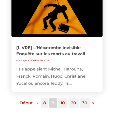
[LIVRE] L’Hécatombe invisible –
Enquête sur les morts au travail
Mise à jour le 21 février 2023
Ils s’appelaient Michel, Harouna,
Franck, Romain, Hugo, Christiane,
Yucel ou encore Teddy. Ils...
Début
«
8
9
10
20
30
»