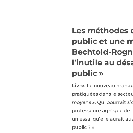
Les méthodes d
public et une m
Bechtold-Rogno
l’inutile au d
public »
Livre.
Le nouveau managem
pratiquées dans le secteu
moyens »
. Qui pourrait 
professeure agrégée de p
un essai qu’elle aurait 
public ? »