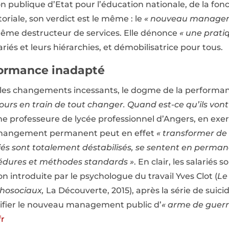
ion publique d’Etat pour l’éducation nationale, de la fon
toriale, son verdict est le même : le
« nouveau managem
ême destructeur de services. Elle dénonce
« une prati
lariés et leurs hiérarchies, et démobilisatrice pour tous.
ormance inadapté
: les changements incessants, le dogme de la performan
jours en train de tout changer. Quand est-ce qu’ils vont
ne professeure de lycée professionnel d’Angers, en exe
hangement permanent peut en effet
« transformer de
riés sont totalement déstabilisés, se sentent en permanen
cédures et méthodes standards »
. En clair, les salariés s
ion introduite par le psychologue du travail Yves Clot (
Le
chosociaux,
La Découverte, 2015), après la série de suic
lifier le nouveau management public d’
« arme de guer
r