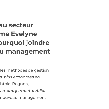
au secteur
time Evelyne
ourquoi joindre
veau management
 les méthodes de gestion
es, plus économes en
echtold-Rognon,
eau management public
,
e du nouveau management