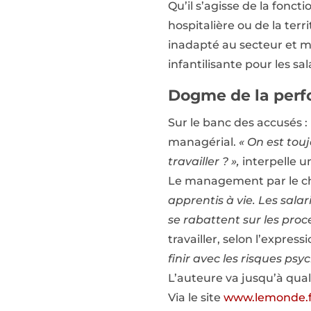
Qu’il s’agisse de la fonct
hospitalière ou de la terri
inadapté au secteur et m
infantilisante pour les sa
Dogme de la perf
Sur le banc des accusés 
managérial.
« On est tou
travailler ? »,
interpelle u
Le management par le c
apprentis à vie. Les sala
se rabattent sur les pro
travailler, selon l’express
finir avec les risques psy
L’auteure va jusqu’à qua
Via le site
www.lemonde.f