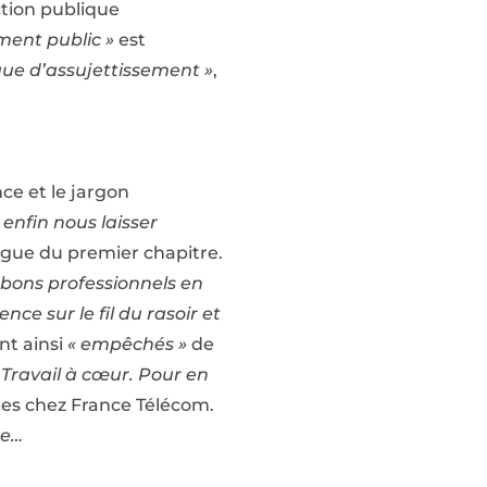
ction publique
ent public »
est
que d’assujettissement »
,
ce et le jargon
 enfin nous laisser
rgue du premier chapitre.
 bons professionnels en
ce sur le fil du rasoir et
ont ainsi
« empêchés »
de
Travail à cœur. Pour en
ides chez France Télécom.
re…