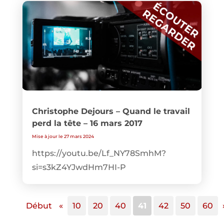
Christophe Dejours – Quand le travail
perd la tête – 16 mars 2017
Mise à jour le 27 mars 2024
https://youtu.be/Lf_NY78SmhM?
si=s3kZ4YJwdHm7HI-P
Début
«
10
20
40
41
42
50
60