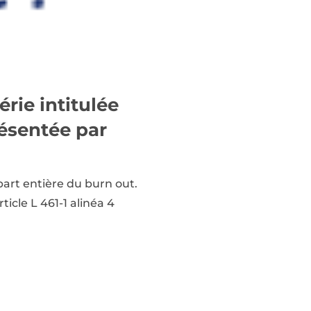
rie intitulée
résentée par
art entière du burn out.
ticle L 461-1 alinéa 4