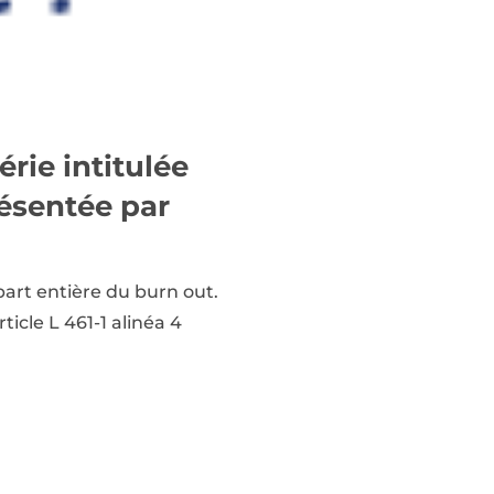
rie intitulée
résentée par
art entière du burn out.
ticle L 461-1 alinéa 4