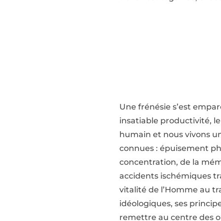
Une frénésie s’est empar
insatiable productivité, l
humain et nous vivons une 
connues : épuisement phys
concentration, de la mémo
accidents ischémiques tra
vitalité de l’Homme au tr
idéologiques, ses principe
remettre au centre des or