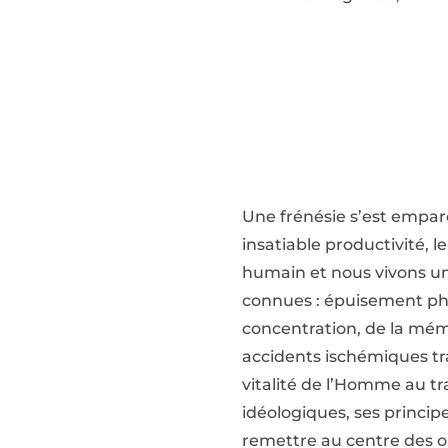
Une frénésie s’est empar
insatiable productivité, l
humain et nous vivons une 
connues : épuisement phys
concentration, de la mémo
accidents ischémiques tra
vitalité de l’Homme au tr
idéologiques, ses principe
remettre au centre des or