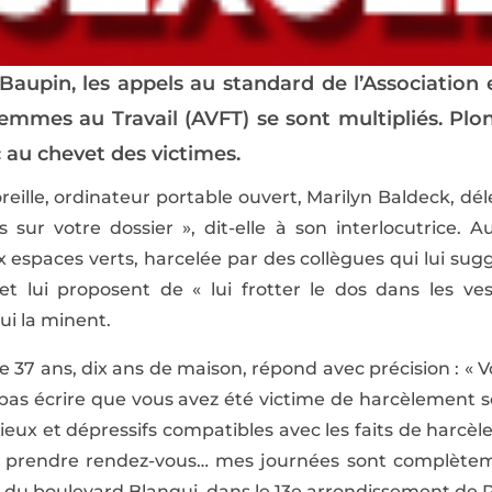
 Baupin, les appels au standard de l’Associatio
Femmes au Travail (
AVFT
) se sont multipliés. Pl
c au chevet des victimes.
’oreille, ordinateur portable ouvert, Marilyn Baldeck, d
s sur votre dossier », dit-elle à son interlocutrice. 
espaces verts, harcelée par des collègues qui lui sug
et lui proposent de « lui frotter le dos dans les ve
i la minent.
de 37 ans, dix ans de maison, répond avec précision : « 
pas écrire que vous avez été victime de harcèlement se
ux et dépressifs compatibles avec les faits de harcèl
ns prendre rendez-vous… mes journées sont complèteme
 du boulevard Blanqui, dans le 13e arrondissement de Pa