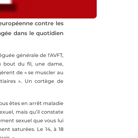
n européenne contre les
ongée dans le quotidien
éléguée générale de l’AVFT,
Au bout du fil, une dame,
gèrent de « se muscler au
stiaires ». Un cortège de
Vous êtes en arrêt maladie
xuel, mais qu’il constate
ement sexuel que vous lui
nt saturées. Le 14, à 18
ris. »